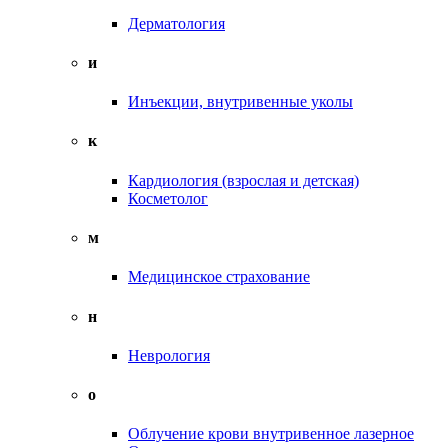
Дерматология
и
Инъекции, внутривенные уколы
к
Кардиология (взрослая и детская)
Косметолог
м
Медицинское страхование
н
Неврология
о
Облучение крови внутривенное лазерное