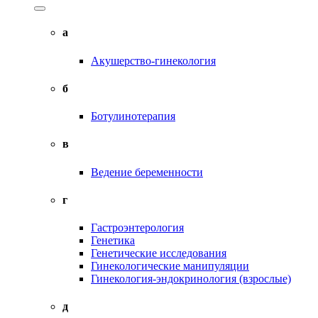
а
Акушерство-гинекология
б
Ботулинотерапия
в
Ведение беременности
г
Гастроэнтерология
Генетика
Генетические исследования
Гинекологические манипуляции
Гинекология-эндокринология (взрослые)
д