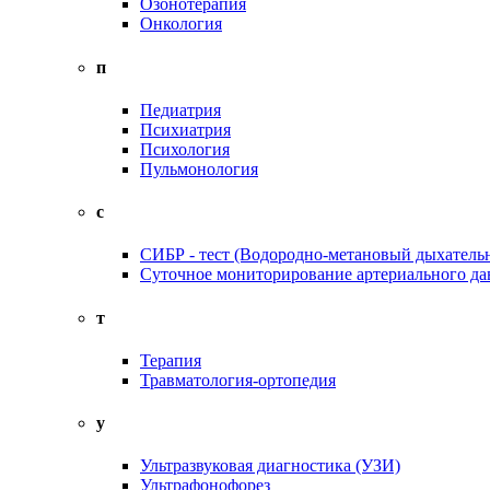
Озонотерапия
Онкология
п
Педиатрия
Психиатрия
Психология
Пульмонология
с
СИБР - тест (Водородно-метановый дыхательн
Суточное мониторирование артериального да
т
Терапия
Травматология-ортопедия
у
Ультразвуковая диагностика (УЗИ)
Ультрафонофорез