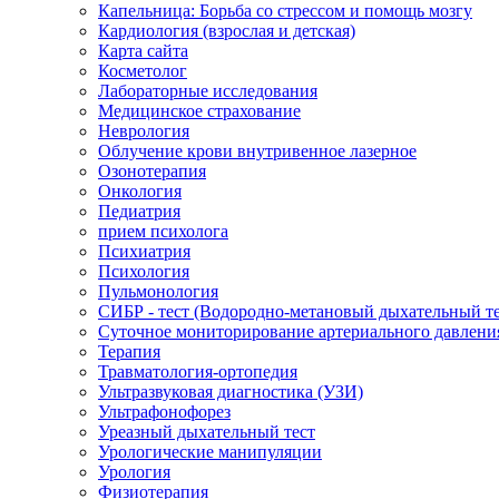
Капельница: Борьба со стрессом и помощь мозгу
Кардиология (взрослая и детская)
Карта сайта
Косметолог
Лабораторные исследования
Медицинское страхование
Неврология
Облучение крови внутривенное лазерное
Озонотерапия
Онкология
Педиатрия
прием психолога
Психиатрия
Психология
Пульмонология
СИБР - тест (Водородно-метановый дыхательный тес
Суточное мониторирование артериального давлени
Терапия
Травматология-ортопедия
Ультразвуковая диагностика (УЗИ)
Ультрафонофорез
Уреазный дыхательный тест
Урологические манипуляции
Урология
Физиотерапия