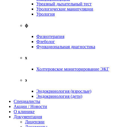
Уреазный дыхательный тест
Урологические манипуляции
Урология
ф
Физиотерапия
Флеболог
Функциональная диагностика
х
Холтеровское мониторирование ЭКГ
э
Эндокринология (взрослые)
Эндокринология (дети)
Специалисты
Акции / Новости
О клинике
Документация
Лицензии
Документы