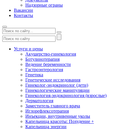
Надзорные ограны
Вакансии
Контакты
Услуги и цены
Акушерство-гинекология
Ботулинотерапия
Ведение беременности
Гастроэнтерология
Генетика
Генетические исследования
Гинеколог-эндокринолог (дети)
Гинекологические манипуляции
Гинекология-эндокринология (взрослые)
Дерматология
Заместитель главного врача
Иглорефлексотерапия
Инъекции, внутривенные уколы
Капельница красоты: Похудение +
Капельница энергии