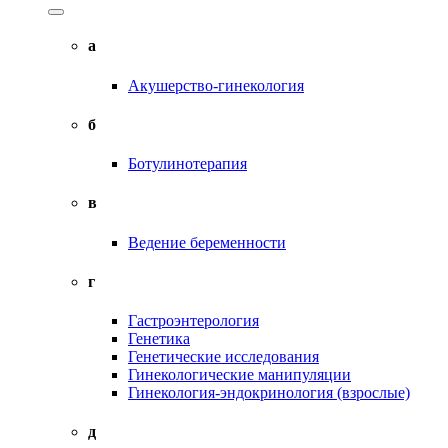
а
Акушерство-гинекология
б
Ботулинотерапия
в
Ведение беременности
г
Гастроэнтерология
Генетика
Генетические исследования
Гинекологические манипуляции
Гинекология-эндокринология (взрослые)
д