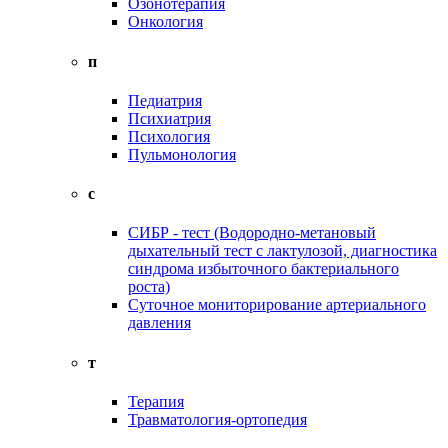
Озонотерапия
Онкология
п
Педиатрия
Психиатрия
Психология
Пульмонология
с
СИБР - тест (Водородно-метановый
дыхательный тест с лактулозой, диагностика
синдрома избыточного бактериального
роста)
Суточное мониторирование артериального
давления
т
Терапия
Травматология-ортопедия