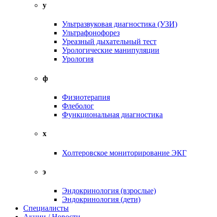
у
Ультразвуковая диагностика (УЗИ)
Ультрафонофорез
Уреазный дыхательный тест
Урологические манипуляции
Урология
ф
Физиотерапия
Флеболог
Функциональная диагностика
х
Холтеровское мониторирование ЭКГ
э
Эндокринология (взрослые)
Эндокринология (дети)
Специалисты
Акции / Новости