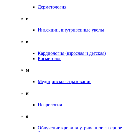
Дерматология
и
Инъекции, внутривенные уколы
к
Кардиология (взрослая и детская)
Косметолог
м
Медицинское страхование
н
Неврология
о
Облучение крови внутривенное лазерное