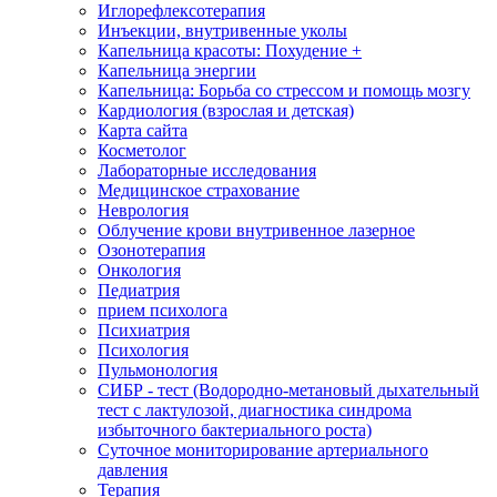
Иглорефлексотерапия
Инъекции, внутривенные уколы
Капельница красоты: Похудение +
Капельница энергии
Капельница: Борьба со стрессом и помощь мозгу
Кардиология (взрослая и детская)
Карта сайта
Косметолог
Лабораторные исследования
Медицинское страхование
Неврология
Облучение крови внутривенное лазерное
Озонотерапия
Онкология
Педиатрия
прием психолога
Психиатрия
Психология
Пульмонология
СИБР - тест (Водородно-метановый дыхательный
тест с лактулозой, диагностика синдрома
избыточного бактериального роста)
Суточное мониторирование артериального
давления
Терапия