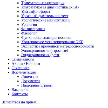
Травматология-ортопедия
Ультразвуковая диагностика (УЗИ)
Ультрафонофорез
Уреазный дыхательный тест
Урологические манипуляции
Урология
Физиотерапия
Флеболог
Функциональная диагностика
Холтеровское мониторирование ЭКГ
Экспертиза временной нетрудоспособности
Эндокринология (взрослые)
Эндокринология (дети)
Специалисты
Акции / Новости
О клинике
Документация
Лицензии
Документы
Надзорные ограны
Вакансии
Контакты
Записаться на прием