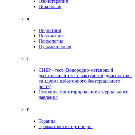
Озонотерапия
Онкология
п
Педиатрия
Психиатрия
Психология
Пульмонология
с
СИБР - тест (Водородно-метановый
дыхательный тест с лактулозой, диагностика
синдрома избыточного бактериального
роста)
Суточное мониторирование артериального
давления
т
Терапия
Травматология-ортопедия