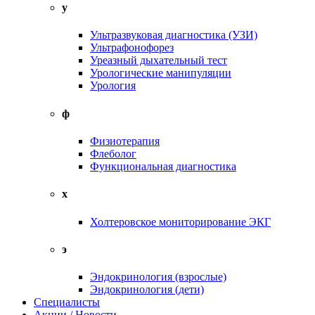
у
Ультразвуковая диагностика (УЗИ)
Ультрафонофорез
Уреазный дыхательный тест
Урологические манипуляции
Урология
ф
Физиотерапия
Флеболог
Функциональная диагностика
х
Холтеровское мониторирование ЭКГ
э
Эндокринология (взрослые)
Эндокринология (дети)
Специалисты
Акции / Новости