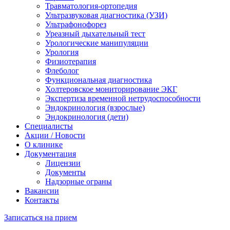
Травматология-ортопедия
Ультразвуковая диагностика (УЗИ)
Ультрафонофорез
Уреазный дыхательный тест
Урологические манипуляции
Урология
Физиотерапия
Флеболог
Функциональная диагностика
Холтеровское мониторирование ЭКГ
Экспертиза временной нетрудоспособности
Эндокринология (взрослые)
Эндокринология (дети)
Специалисты
Акции / Новости
О клинике
Документация
Лицензии
Документы
Надзорные ограны
Вакансии
Контакты
Записаться на прием