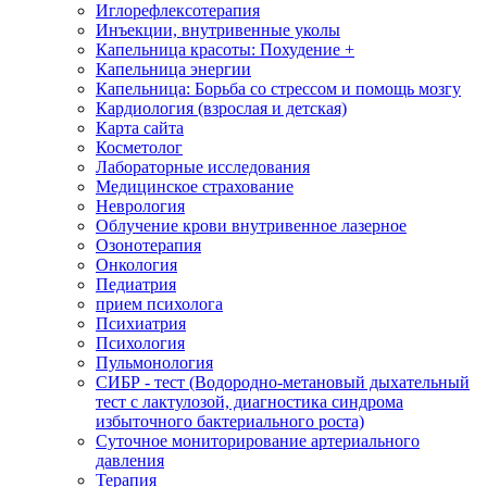
Иглорефлексотерапия
Инъекции, внутривенные уколы
Капельница красоты: Похудение +
Капельница энергии
Капельница: Борьба со стрессом и помощь мозгу
Кардиология (взрослая и детская)
Карта сайта
Косметолог
Лабораторные исследования
Медицинское страхование
Неврология
Облучение крови внутривенное лазерное
Озонотерапия
Онкология
Педиатрия
прием психолога
Психиатрия
Психология
Пульмонология
СИБР - тест (Водородно-метановый дыхательный
тест с лактулозой, диагностика синдрома
избыточного бактериального роста)
Суточное мониторирование артериального
давления
Терапия