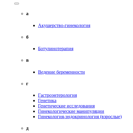
а
Акушерство-гинекология
б
Ботулинотерапия
в
Ведение беременности
г
Гастроэнтерология
Генетика
Генетические исследования
Гинекологические манипуляции
Гинекология-эндокринология (взрослые)
д