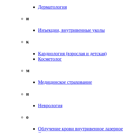
Дерматология
и
Инъекции, внутривенные уколы
к
Кардиология (взрослая и детская)
Косметолог
м
Медицинское страхование
н
Неврология
о
Облучение крови внутривенное лазерное