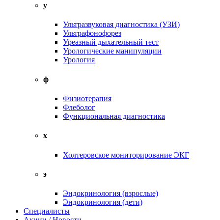
у
Ультразвуковая диагностика (УЗИ)
Ультрафонофорез
Уреазный дыхательный тест
Урологические манипуляции
Урология
ф
Физиотерапия
Флеболог
Функциональная диагностика
х
Холтеровское мониторирование ЭКГ
э
Эндокринология (взрослые)
Эндокринология (дети)
Специалисты
Акции / Новости