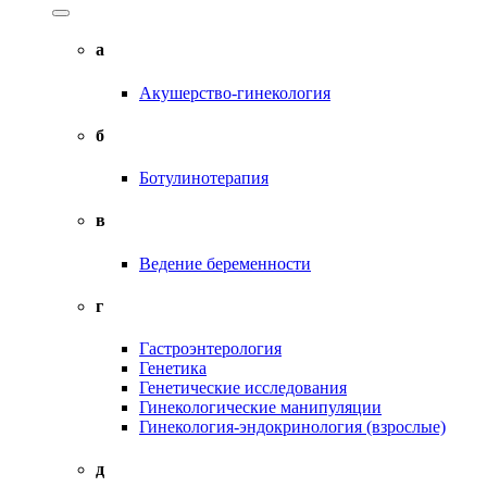
а
Акушерство-гинекология
б
Ботулинотерапия
в
Ведение беременности
г
Гастроэнтерология
Генетика
Генетические исследования
Гинекологические манипуляции
Гинекология-эндокринология (взрослые)
д