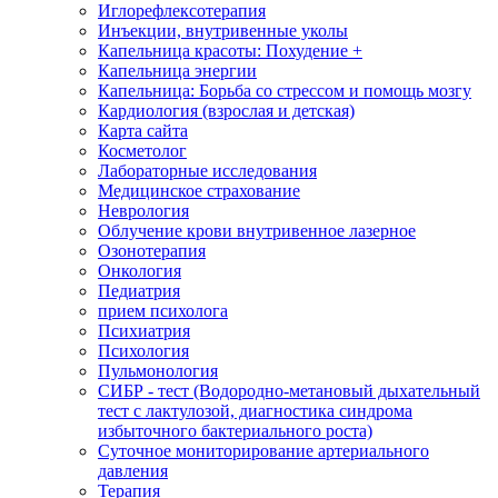
Иглорефлексотерапия
Инъекции, внутривенные уколы
Капельница красоты: Похудение +
Капельница энергии
Капельница: Борьба со стрессом и помощь мозгу
Кардиология (взрослая и детская)
Карта сайта
Косметолог
Лабораторные исследования
Медицинское страхование
Неврология
Облучение крови внутривенное лазерное
Озонотерапия
Онкология
Педиатрия
прием психолога
Психиатрия
Психология
Пульмонология
СИБР - тест (Водородно-метановый дыхательный
тест с лактулозой, диагностика синдрома
избыточного бактериального роста)
Суточное мониторирование артериального
давления
Терапия