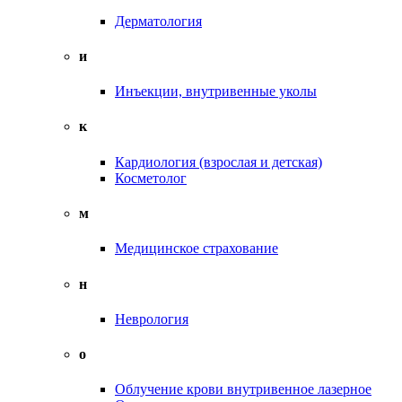
Дерматология
и
Инъекции, внутривенные уколы
к
Кардиология (взрослая и детская)
Косметолог
м
Медицинское страхование
н
Неврология
о
Облучение крови внутривенное лазерное