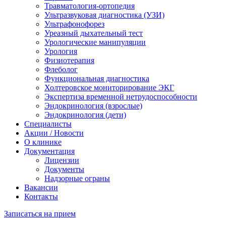
Травматология-ортопедия
Ультразвуковая диагностика (УЗИ)
Ультрафонофорез
Уреазный дыхательный тест
Урологические манипуляции
Урология
Физиотерапия
Флеболог
Функциональная диагностика
Холтеровское мониторирование ЭКГ
Экспертиза временной нетрудоспособности
Эндокринология (взрослые)
Эндокринология (дети)
Специалисты
Акции / Новости
О клинике
Документация
Лицензии
Документы
Надзорные ограны
Вакансии
Контакты
Записаться на прием