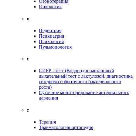
Озонотерапия
Онкология
п
Педиатрия
Психиатрия
Психология
Пульмонология
с
СИБР - тест (Водородно-метановый
дыхательный тест с лактулозой, диагностика
синдрома избыточного бактериального
роста)
Суточное мониторирование артериального
давления
т
Терапия
Травматология-ортопедия